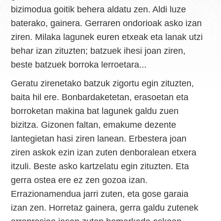
bizimodua goitik behera aldatu zen. Aldi luze
baterako, gainera. Gerraren ondorioak asko izan
ziren. Milaka lagunek euren etxeak eta lanak utzi
behar izan zituzten; batzuek ihesi joan ziren,
beste batzuek borroka lerroetara...
Geratu zirenetako batzuk zigortu egin zituzten,
baita hil ere. Bonbardaketetan, erasoetan eta
borroketan makina bat lagunek galdu zuen
bizitza. Gizonen faltan, emakume dezente
lantegietan hasi ziren lanean. Erbestera joan
ziren askok ezin izan zuten denboralean etxera
itzuli. Beste asko kartzelatu egin zituzten. Eta
gerra ostea ere ez zen gozoa izan.
Errazionamendua jarri zuten, eta gose garaia
izan zen. Horretaz gainera, gerra galdu zutenek