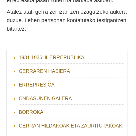
errepresioa jasan zuten hamarkada askoan.
Atalez atal, gerra zer izan zen ezagutzeko aukera
duzue. Lehen pertsonan kontatutako testigantzen
bitartez.
1931-1936: II. ERREPUBLIKA
GERRAREN HASIERA
ERREPRESIOA
ONDASUNEN GALERA
BORROKA
GERRAN HILDAKOAK ETA ZAURITUTAKOAK