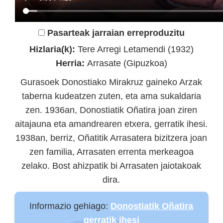
Pasarteak jarraian erreproduzitu
Hizlaria(k):
Tere Arregi Letamendi (1932)
Herria:
Arrasate (Gipuzkoa)
Gurasoek Donostiako Mirakruz gaineko Arzak
taberna kudeatzen zuten, eta ama sukaldaria
zen. 1936an, Donostiatik Oñatira joan ziren
aitajauna eta amandrearen etxera, gerratik ihesi.
1938an, berriz, Oñatitik Arrasatera bizitzera joan
zen familia, Arrasaten errenta merkeagoa
zelako. Bost ahizpatik bi Arrasaten jaiotakoak
dira.
Informazio gehiago:
Donostiatik Oñatira
gerratik ihesi