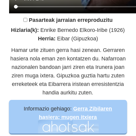
Pasarteak jarraian erreproduzitu
Hizlaria(k):
Enrike Bernedo Elkoro-Iribe (1926)
Herria:
Eibar (Gipuzkoa)
Hamar urte zituen gerra hasi zenean. Gerraren
hasiera nola eman zen kontatzen du. Nafarroan
nazionalen bandoan jarri ziren eta Irunera joan
ziren muga ixtera. Gipuzkoa guztia hartu zuten
erreketeek eta Eibarrera iristean erresistentzia
handia aurkitu zuten.
Informazio gehiago:
Gerra Zibilaren
hasiera; mugen itxiera