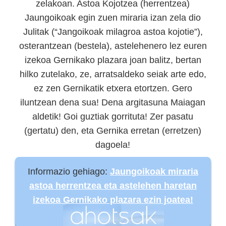
zelakoan. Astoa Kojotzea (herrentzea)
Jaungoikoak egin zuen miraria izan zela dio
Julitak (“Jangoikoak milagroa astoa kojotie”),
osterantzean (bestela), astelehenero lez euren
izekoa Gernikako plazara joan balitz, bertan
hilko zutelako, ze, arratsaldeko seiak arte edo,
ez zen Gernikatik etxera etortzen. Gero
iluntzean dena sua! Dena argitasuna Maiagan
aldetik! Goi guztiak gorrituta! Zer pasatu
(gertatu) den, eta Gernika erretan (erretzen)
dagoela!
Informazio gehiago:
Jaungoikoak miraria
astoa herrentzea eta astelehen haretan
izekoa Gernikako plazara ezin joatea!