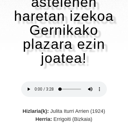
astelehen
haretan izekoa
Gernikako
plazara ezin
joatea!
Hizlaria(k):
Julita Iturri Arrien (1924)
Herria:
Errigoiti (Bizkaia)