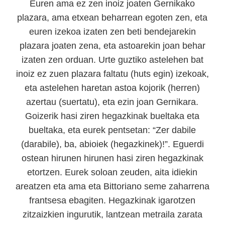
Euren ama ez zen inoiz joaten Gernikako
plazara, ama etxean beharrean egoten zen, eta
euren izekoa izaten zen beti bendejarekin
plazara joaten zena, eta astoarekin joan behar
izaten zen orduan. Urte guztiko astelehen bat
inoiz ez zuen plazara faltatu (huts egin) izekoak,
eta astelehen haretan astoa kojorik (herren)
azertau (suertatu), eta ezin joan Gernikara.
Goizerik hasi ziren hegazkinak bueltaka eta
bueltaka, eta eurek pentsetan: “Zer dabile
(darabile), ba, abioiek (hegazkinek)!”. Eguerdi
ostean hirunen hirunen hasi ziren hegazkinak
etortzen. Eurek soloan zeuden, aita idiekin
areatzen eta ama eta Bittoriano seme zaharrena
frantsesa ebagiten. Hegazkinak igarotzen
zitzaizkien ingurutik, lantzean metraila zarata