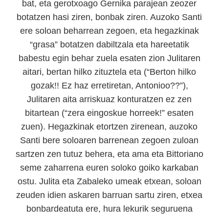
bat, eta gerotxoago Gernika parajean zeozer
botatzen hasi ziren, bonbak ziren. Auzoko Santi
ere soloan beharrean zegoen, eta hegazkinak
“grasa” botatzen dabiltzala eta hareetatik
babestu egin behar zuela esaten zion Julitaren
aitari, bertan hilko zituztela eta (“Berton hilko
gozak!! Ez haz erretiretan, Antonioo??”),
Julitaren aita arriskuaz konturatzen ez zen
bitartean (“zera eingoskue horreek!” esaten
zuen). Hegazkinak etortzen zirenean, auzoko
Santi bere soloaren barrenean zegoen zuloan
sartzen zen tutuz behera, eta ama eta Bittoriano
seme zaharrena euren soloko goiko karkaban
ostu. Julita eta Zabaleko umeak etxean, soloan
zeuden idien askaren barruan sartu ziren, etxea
bonbardeatuta ere, hura lekurik seguruena