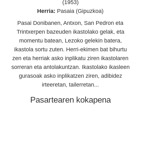
(1953)
Herria:
Pasaia (Gipuzkoa)
Pasai Donibanen, Antxon, San Pedron eta
Trintxerpen bazeuden ikastolako gelak, eta
momentu batean, Lezoko gelekin batera,
ikastola sortu zuten. Herri-ekimen bat bihurtu
zen eta herriak asko inplikatu ziren ikastolaren
sorreran eta antolakuntzan. Ikastolako ikasleen
gurasoak asko inplikatzen ziren, adibidez
irteeretan, tailerretan...
Pasartearen kokapena