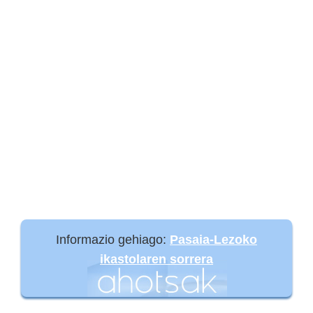
Informazio gehiago:
Pasaia-Lezoko
ikastolaren sorrera