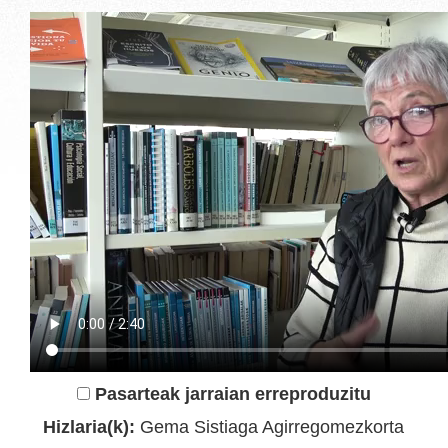
Pasarteak jarraian erreproduzitu
Hizlaria(k):
Gema Sistiaga Agirregomezkorta