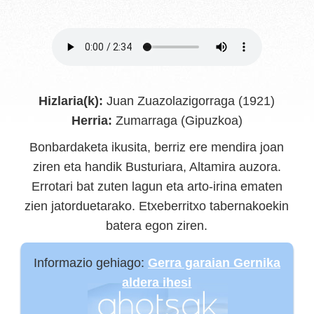
Hizlaria(k):
Juan Zuazolazigorraga (1921)
Herria:
Zumarraga (Gipuzkoa)
Bonbardaketa ikusita, berriz ere mendira joan
ziren eta handik Busturiara, Altamira auzora.
Errotari bat zuten lagun eta arto-irina ematen
zien jatorduetarako. Etxeberritxo tabernakoekin
batera egon ziren.
Informazio gehiago:
Gerra garaian Gernika
aldera ihesi