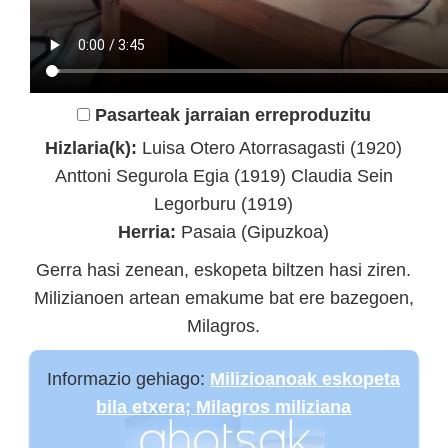
Pasarteak jarraian erreproduzitu
Hizlaria(k):
Luisa Otero Atorrasagasti (1920)
Anttoni Segurola Egia (1919) Claudia Sein
Legorburu (1919)
Herria:
Pasaia (Gipuzkoa)
Gerra hasi zenean, eskopeta biltzen hasi ziren.
Milizianoen artean emakume bat ere bazegoen,
Milagros.
Informazio gehiago:
Milizioanoak eskopeta
bila etxera; Milagros miliziana