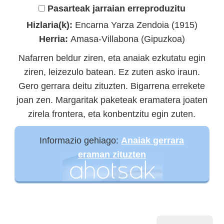
Pasarteak jarraian erreproduzitu
Hizlaria(k):
Encarna Yarza Zendoia (1915)
Herria:
Amasa-Villabona (Gipuzkoa)
Nafarren beldur ziren, eta anaiak ezkutatu egin
ziren, leizezulo batean. Ez zuten asko iraun.
Gero gerrara deitu zituzten. Bigarrena errekete
joan zen. Margaritak paketeak eramatera joaten
zirela frontera, eta konbentzitu egin zuten.
Informazio gehiago:
Anaiak gerrara
eraman zituzten