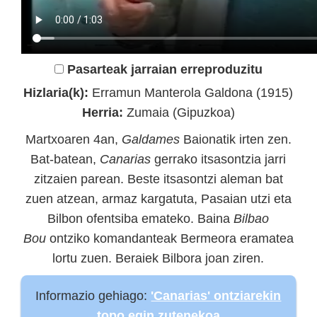
Pasarteak jarraian erreproduzitu
Hizlaria(k):
Erramun Manterola Galdona (1915)
Herria:
Zumaia (Gipuzkoa)
Martxoaren 4an,
Galdames
Baionatik irten zen.
Bat-batean,
Canarias
gerrako itsasontzia jarri
zitzaien parean. Beste itsasontzi aleman bat
zuen atzean, armaz kargatuta, Pasaian utzi eta
Bilbon ofentsiba emateko. Baina
Bilbao
Bou
ontziko komandanteak Bermeora eramatea
lortu zuen. Beraiek Bilbora joan ziren.
Informazio gehiago:
'Canarias' ontziarekin
topo egin zutenekoa