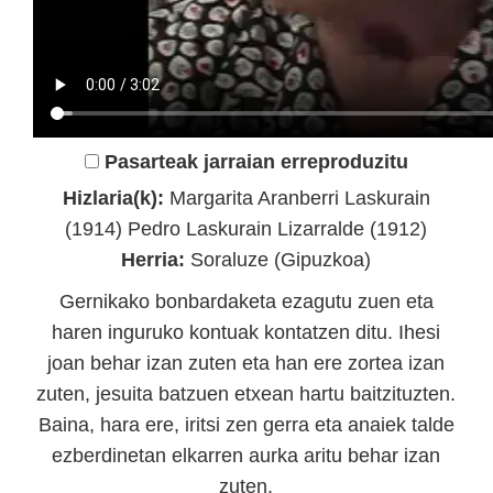
Pasarteak jarraian erreproduzitu
Hizlaria(k):
Margarita Aranberri Laskurain
(1914) Pedro Laskurain Lizarralde (1912)
Herria:
Soraluze (Gipuzkoa)
Gernikako bonbardaketa ezagutu zuen eta
haren inguruko kontuak kontatzen ditu. Ihesi
joan behar izan zuten eta han ere zortea izan
zuten, jesuita batzuen etxean hartu baitzituzten.
Baina, hara ere, iritsi zen gerra eta anaiek talde
ezberdinetan elkarren aurka aritu behar izan
zuten.