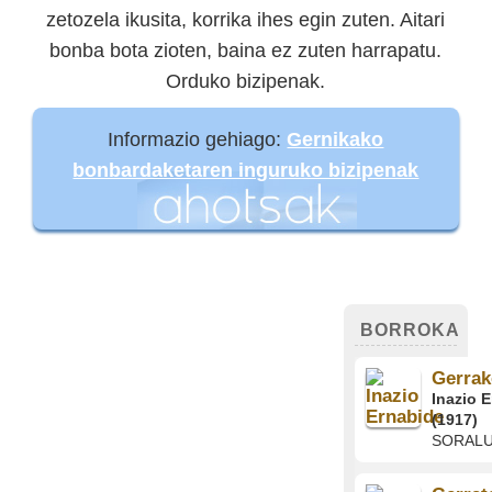
zetozela ikusita, korrika ihes egin zuten. Aitari
bonba bota zioten, baina ez zuten harrapatu.
Orduko bizipenak.
Informazio gehiago:
Gernikako
bonbardaketaren inguruko bizipenak
BORROKA
Gerrak
Inazio 
(1917)
SORAL