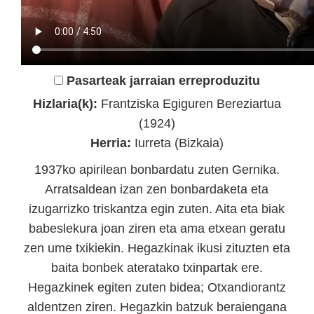
Pasarteak jarraian erreproduzitu
Hizlaria(k):
Frantziska Egiguren Bereziartua
(1924)
Herria:
Iurreta (Bizkaia)
1937ko apirilean bonbardatu zuten Gernika.
Arratsaldean izan zen bonbardaketa eta
izugarrizko triskantza egin zuten. Aita eta biak
babeslekura joan ziren eta ama etxean geratu
zen ume txikiekin. Hegazkinak ikusi zituzten eta
baita bonbek ateratako txinpartak ere.
Hegazkinek egiten zuten bidea; Otxandiorantz
aldentzen ziren. Hegazkin batzuk beraiengana