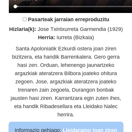
Pasarteak jarraian erreproduzitu
Hizlaria(k):
Jose Txintxurreta Garmendia (1929)
Herria:
Iurreta (Bizkaia)
Santa Apoloniatik Ezkurdi ostera joan ziren
bizitzera, eta handik Barrenkalera. Gero gerra
hasi zen. Orduan, lehenengo jaunartzeko
argazkiak ateratzera Bilbora joateko ohitura
zegoen. Jose, argazkiak ateratzera joateko
trenaren zain zegoela, Durangon bonbak
jausten hasi ziren. Karrantzara egin zuten ihes,
eta handik Ribadesellara eta Lleidako Nalec
herrira.
Informazio gehiago:
Lleidaraino joan ziren