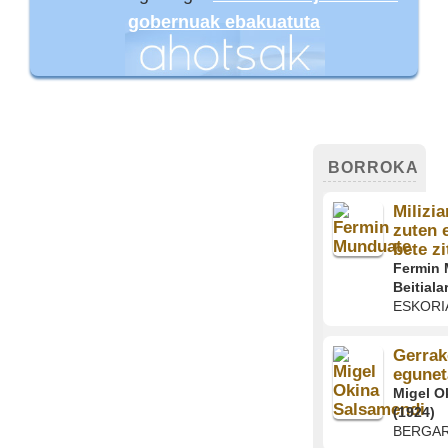
gobernuak ebakuatuta
BORROKA
Milizi
zuten 
bete zi
Fermin
Beitiala
ESKORI
Gerrak
egunet
Migel O
(1924)
BERGA