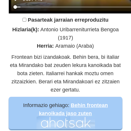
Pasarteak jarraian erreproduzitu
Hizlaria(k):
Antonio Uribarreniturrieta Bengoa
(1917)
Herria:
Aramaio (Araba)
Frontean bizi izandakoak. Behin bera, bi italiar
eta Mirandako bat zeuden lekura kanoikada bat
bota zieten. Italiarrei hankak moztu omen
zitzaizkien. Berari eta Mirandakoari ez zitzaien
ezer gertatu.
Informazio gehiago:
Behin frontean
kanoikada jaso zuten