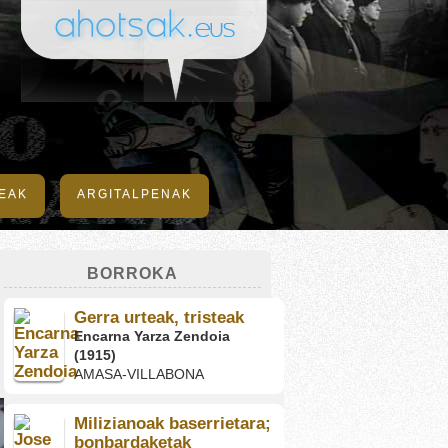
DEAK
ARGITALPENAK
BORROKA
Gerra urteak, tristeak
Encarna Yarza Zendoia
(1915)
AMASA-VILLABONA
Milizianoak baserrietara;
bonbardaketak