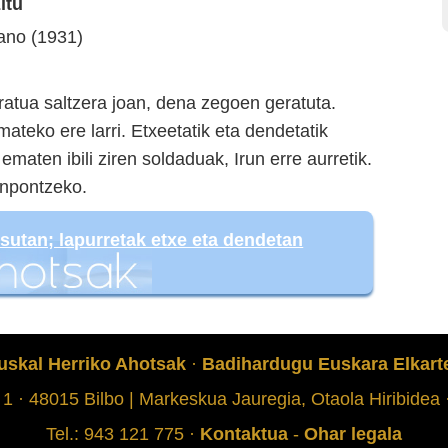
itu
ano (1931)
tratua saltzera joan, dena zegoen geratuta.
mateko ere larri. Etxeetatik eta dendetatik
maten ibili ziren soldaduak, Irun erre aurretik.
onpontzeko.
 sutan; lapurretak etxe eta dendetan
uskal Herriko Ahotsak
·
Badihardugu Euskara Elkart
 1 · 48015 Bilbo | Markeskua Jauregia, Otaola Hiribidea
Tel.: 943 121 775 ·
Kontaktua
-
Ohar legala