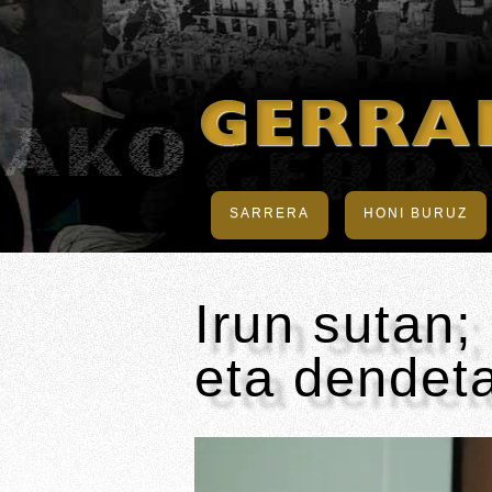
SARRERA
HONI BURUZ
Irun sutan;
eta dendet