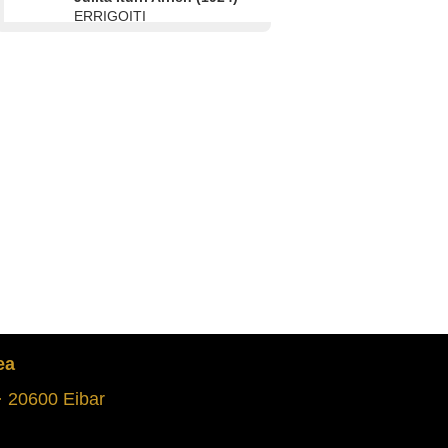
ERRIGOITI
Aita gerraren eta
errepresioaren ondorioz
hil zen
Migel Alkaraz Luzuriaga
(1942)
PASAIA
Bonbardaketan, haurra
galdu zuen amak
Juan Kruz Garate Garate
(1926)
OTXANDIO
Gerra sartu zenean
etxetik irten behar
ea
Teresa Bengoa Azula (1930)
Mari Paz Elorriaga
 · 20600 Eibar
Garitaonandia (1932)
ABADIÑO