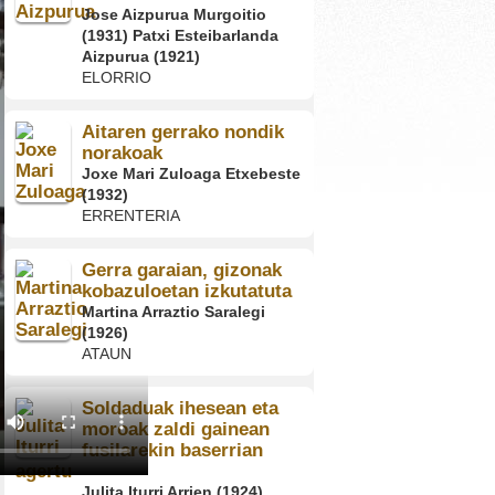
Jose Aizpurua Murgoitio
(1931) Patxi Esteibarlanda
Aizpurua (1921)
ELORRIO
Aitaren gerrako nondik
norakoak
Joxe Mari Zuloaga Etxebeste
(1932)
ERRENTERIA
Gerra garaian, gizonak
kobazuloetan izkutatuta
Martina Arraztio Saralegi
(1926)
ATAUN
Soldaduak ihesean eta
moroak zaldi gainean
fusilarekin baserrian
agertu
Julita Iturri Arrien (1924)