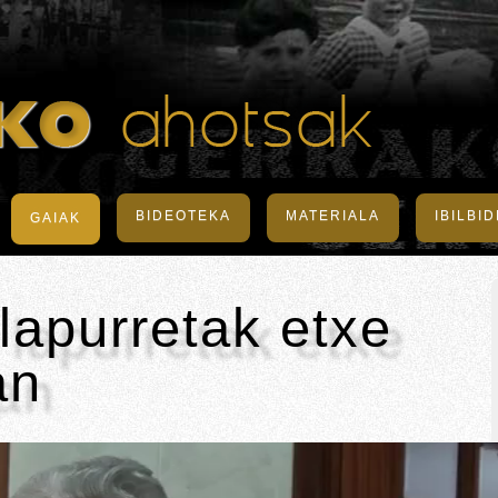
BIDEOTEKA
MATERIALA
IBILBI
GAIAK
 lapurretak etxe
an