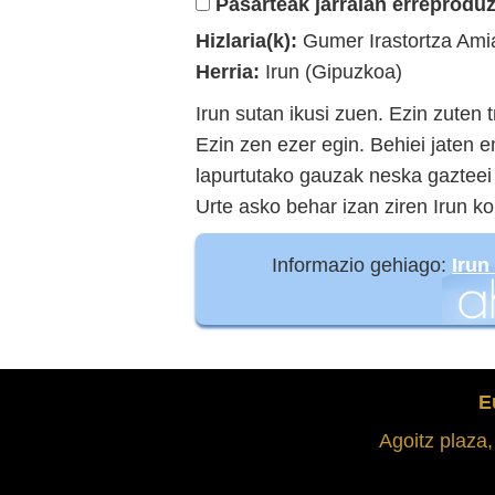
Pasarteak jarraian erreproduz
Hizlaria(k):
Gumer Irastortza Ami
Herria:
Irun (Gipuzkoa)
Irun sutan ikusi zuen. Ezin zuten 
Ezin zen ezer egin. Behiei jaten e
lapurtutako gauzak neska gazteei e
Urte asko behar izan ziren Irun k
Informazio gehiago:
Irun
E
Agoitz plaza,