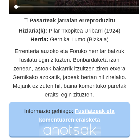
Pasarteak jarraian erreproduzitu
Hizlaria(k):
Pilar Txopitea Uribarri (1924)
Herria:
Gernika-Lumo (Bizkaia)
Errenteria auzoko eta Foruko herritar batzuk
fusilatu egin zituzten. Bonbardaketa izan
zenean, astoak bakarrik itzultzen ziren etxera
Gernikako azokatik, jabeak bertan hil zirelako.
Mojarik ez zuten hil, baina komentuko paretak
eraitsi egin zituzten.
Informazio gehiago:
Fusilatzeak eta
komentuaren eraisketa