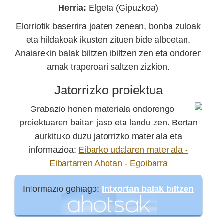
Herria:
Elgeta (Gipuzkoa)
Elorriotik baserrira joaten zenean, bonba zuloak
eta hildakoak ikusten zituen bide alboetan.
Anaiarekin balak biltzen ibiltzen zen eta ondoren
amak traperoari saltzen zizkion.
Jatorrizko proiektua
Grabazio honen materiala ondorengo
proiektuaren baitan jaso eta landu zen. Bertan
aurkituko duzu jatorrizko materiala eta
informazioa:
Eibarko udalaren materiala -
Eibartarren Ahotan - Egoibarra
Informazio gehiago:
Intxortan balak biltzen