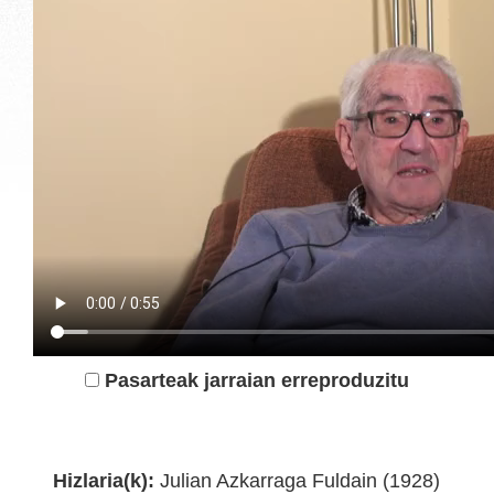
Pasarteak jarraian erreproduzitu
Eibarko kultur ondarea
Hizlaria(k):
Julian Azkarraga Fuldain (1928)