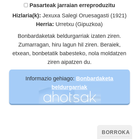
Pasarteak jarraian erreproduzitu
Hizlaria(k):
Jexuxa Salegi Oruesagasti (1921)
Herria:
Urretxu (Gipuzkoa)
Bonbardaketak beldurgarriak izaten ziren.
Zumarragan, hiru lagun hil ziren. Beraiek,
etxean, bonbetatik babesteko, nola moldatzen
ziren aipatzen du.
Informazio gehiago:
Bonbardaketa
beldurgarriak
BORROKA