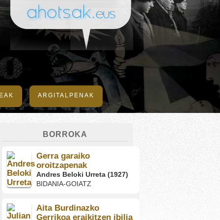
DEAK
ARGITALPENAK
BORROKA
Gerra garaiko
oroitzapenak
Andres Beloki Urreta (1927)
BIDANIA-GOIATZ
Aita Burdinazko
Gerrikoa eraikitzen ibilia