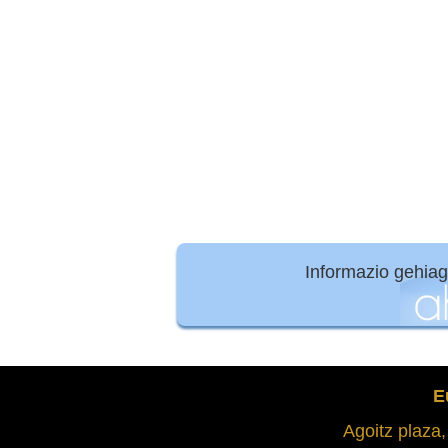
Informazio gehia
E
Agoitz plaza,