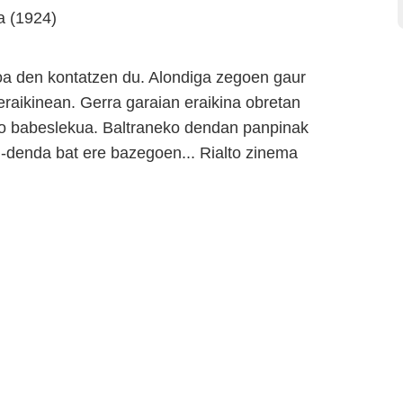
a (1924)
koa den kontatzen du. Alondiga zegoen gaur
aikinean. Gerra garaian eraikina obretan
o babeslekua. Baltraneko dendan panpinak
l-denda bat ere bazegoen... Rialto zinema