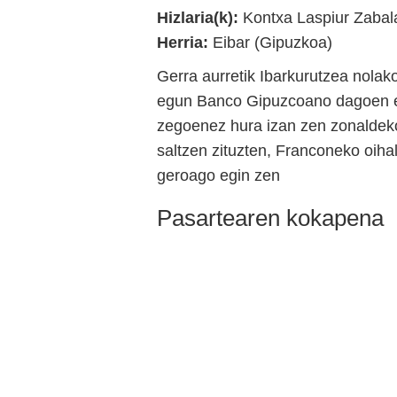
Hizlaria(k):
Kontxa Laspiur Zabal
Herria:
Eibar (Gipuzkoa)
Gerra aurretik Ibarkurutzea nola
egun Banco Gipuzcoano dagoen er
zegoenez hura izan zen zonaldek
saltzen zituzten, Franconeko oiha
geroago egin zen
Pasartearen kokapena