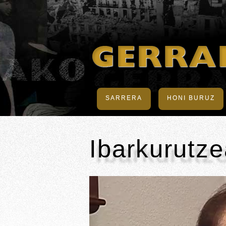
SARRERA
HONI BURUZ
Ibarkurutze