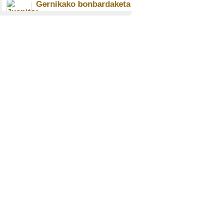
Gernikako bonbardaketa
I
Juanito Arantzamendi
Mugartegi (1916)
ONDARROA
Frontea Bidegurutzetan
Seberiano Iñarra Lizarazu
(1926)
ERRENTERIA
Bata bestea hiltzen
Justo Astui Imatz (1922)
Rikardo Garcia Benguria
(1919)
BERMEO
Gerra urteak, tristeak
Encarna Yarza Zendoia
(1915)
AMASA-VILLABONA