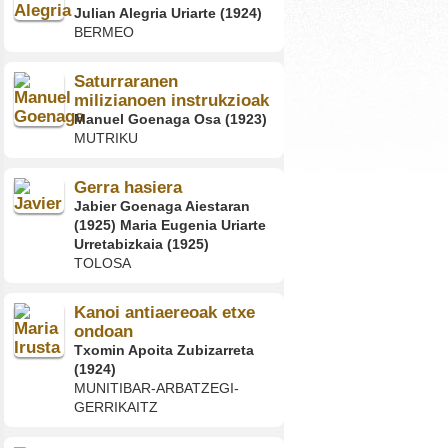
Julian Alegria Uriarte (1924)
BERMEO
Saturraranen
milizianoen instrukzioak
Manuel Goenaga Osa (1923)
MUTRIKU
Gerra hasiera
Jabier Goenaga Aiestaran
(1925) Maria Eugenia Uriarte
Urretabizkaia (1925)
TOLOSA
Kanoi antiaereoak etxe
ondoan
Txomin Apoita Zubizarreta
(1924)
MUNITIBAR-ARBATZEGI-
GERRIKAITZ