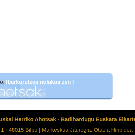
go:
Ibarkurutzea nolakoa zen I
uskal Herriko Ahotsak
·
Badihardugu Euskara Elkart
 1 · 48015 Bilbo | Markeskua Jauregia, Otaola Hiribidea