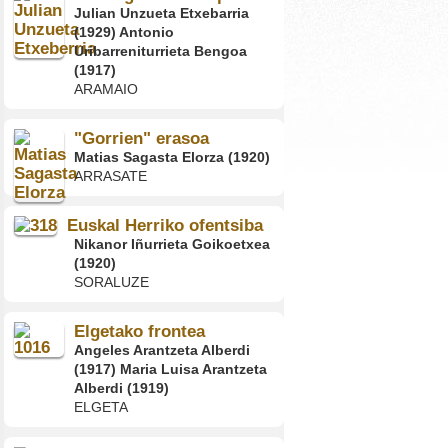
Julian Unzueta Etxebarria
(1929) Antonio
Uribarreniturrieta Bengoa
(1917)
ARAMAIO
"Gorrien" erasoa
Matias Sagasta Elorza (1920)
ARRASATE
Euskal Herriko ofentsiba
Nikanor Iñurrieta Goikoetxea
(1920)
SORALUZE
Elgetako frontea
Angeles Arantzeta Alberdi
(1917) Maria Luisa Arantzeta
Alberdi (1919)
ELGETA