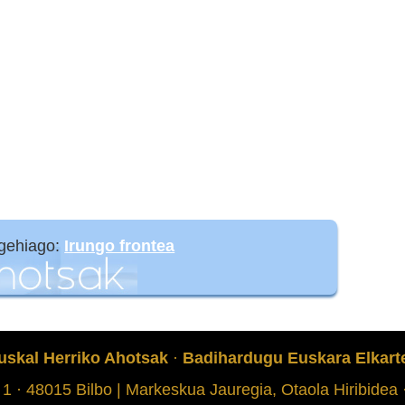
 gehiago:
Irungo frontea
uskal Herriko Ahotsak
·
Badihardugu Euskara Elkart
 1 · 48015 Bilbo | Markeskua Jauregia, Otaola Hiribidea