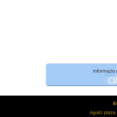
Informazio
E
Agoitz plaza,