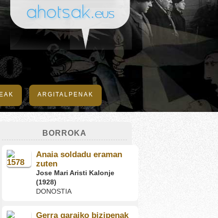
DEAK
ARGITALPENAK
BORROKA
Anaia soldadu eraman
zuten
Jose Mari Aristi Kalonje
(1928)
DONOSTIA
Gerra garaiko bizipenak