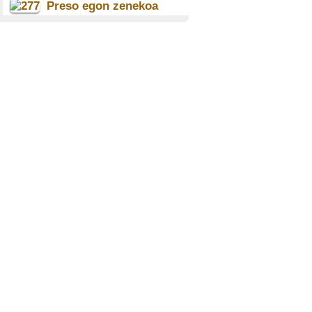
Preso egon zenekoa
Natalio Juaristi Aranburu
(1912)
BERGARA
Eibarko beharginen ospe
ona
Candido Eguren Zabarte
(1906)
EIBAR
Soldaduak Ordizian
Angeles Lasa Garmendia
(1923)
ORDIZIA
Soldaduak etxean
Aurelio Arrillaga Goikoetxea
(1923)
LEKEITIO