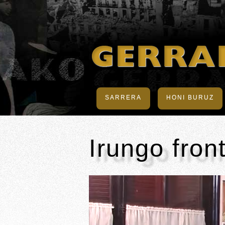
SARRERA
HONI BURUZ
Irungo fron