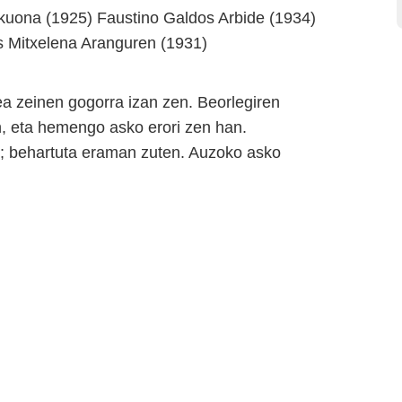
kuona (1925) Faustino Galdos Arbide (1934)
s Mitxelena Aranguren (1931)
ea zeinen gogorra izan zen. Beorlegiren
n, eta hemengo asko erori zen han.
en; behartuta eraman zuten. Auzoko asko