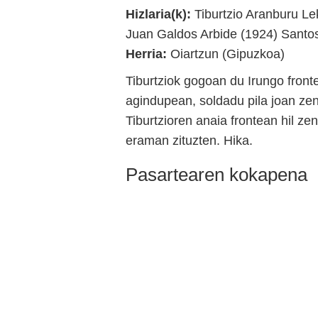
Hizlaria(k):
Tiburtzio Aranburu Le
Juan Galdos Arbide (1924) Santo
Herria:
Oiartzun (Gipuzkoa)
Tiburtziok gogoan du Irungo front
agindupean, soldadu pila joan ze
Tiburtzioren anaia frontean hil z
eraman zituzten. Hika.
Pasartearen kokapena