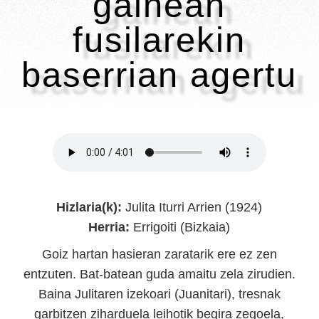
gainean
fusilarekin
baserrian agertu
Hizlaria(k):
Julita Iturri Arrien (1924)
Herria:
Errigoiti (Bizkaia)
Goiz hartan hasieran zaratarik ere ez zen
entzuten. Bat-batean guda amaitu zela zirudien.
Baina Julitaren izekoari (Juanitari), tresnak
garbitzen ziharduela leihotik begira zegoela,