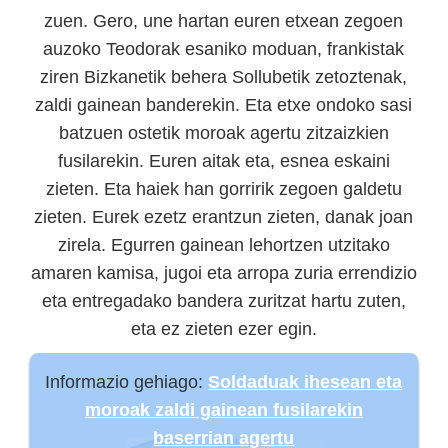
zuen. Gero, une hartan euren etxean zegoen
auzoko Teodorak esaniko moduan, frankistak
ziren Bizkanetik behera Sollubetik zetoztenak,
zaldi gainean banderekin. Eta etxe ondoko sasi
batzuen ostetik moroak agertu zitzaizkien
fusilarekin. Euren aitak eta, esnea eskaini
zieten. Eta haiek han gorririk zegoen galdetu
zieten. Eurek ezetz erantzun zieten, danak joan
zirela. Egurren gainean lehortzen utzitako
amaren kamisa, jugoi eta arropa zuria errendizio
eta entregadako bandera zuritzat hartu zuten,
eta ez zieten ezer egin.
Informazio gehiago:
Soldaduak ihesean eta
moroak zaldi gainean fusilarekin
baserrian agertu