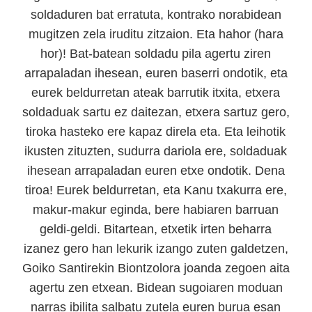
soldaduren bat erratuta, kontrako norabidean
mugitzen zela iruditu zitzaion. Eta hahor (hara
hor)! Bat-batean soldadu pila agertu ziren
arrapaladan ihesean, euren baserri ondotik, eta
eurek beldurretan ateak barrutik itxita, etxera
soldaduak sartu ez daitezan, etxera sartuz gero,
tiroka hasteko ere kapaz direla eta. Eta leihotik
ikusten zituzten, sudurra dariola ere, soldaduak
ihesean arrapaladan euren etxe ondotik. Dena
tiroa! Eurek beldurretan, eta Kanu txakurra ere,
makur-makur eginda, bere habiaren barruan
geldi-geldi. Bitartean, etxetik irten beharra
izanez gero han lekurik izango zuten galdetzen,
Goiko Santirekin Biontzolora joanda zegoen aita
agertu zen etxean. Bidean sugoiaren moduan
narras ibilita salbatu zutela euren burua esan