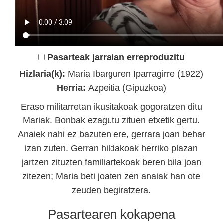
Pasarteak jarraian erreproduzitu
Hizlaria(k):
Maria Ibarguren Iparragirre (1922)
Herria:
Azpeitia (Gipuzkoa)
Eraso militarretan ikusitakoak gogoratzen ditu
Mariak. Bonbak ezagutu zituen etxetik gertu.
Anaiek nahi ez bazuten ere, gerrara joan behar
izan zuten. Gerran hildakoak herriko plazan
jartzen zituzten familiartekoak beren bila joan
zitezen; Maria beti joaten zen anaiak han ote
zeuden begiratzera.
Pasartearen kokapena