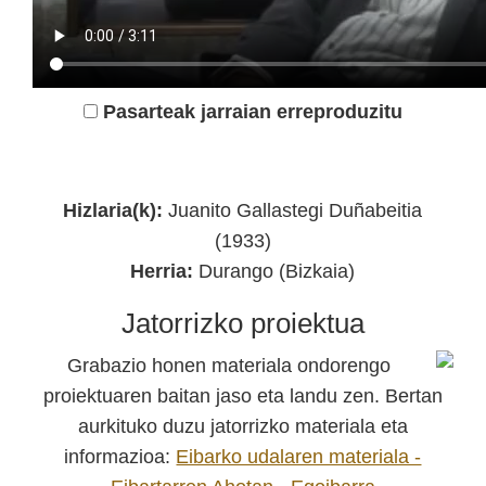
Pasarteak jarraian erreproduzitu
Durango 1936 Kultur Elkartea
Hizlaria(k):
Juanito Gallastegi Duñabeitia
(1933)
Herria:
Durango (Bizkaia)
Jatorrizko proiektua
Grabazio honen materiala ondorengo
proiektuaren baitan jaso eta landu zen. Bertan
aurkituko duzu jatorrizko materiala eta
informazioa:
Eibarko udalaren materiala -