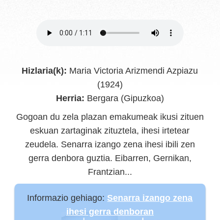
Hizlaria(k):
Maria Victoria Arizmendi Azpiazu
(1924)
Herria:
Bergara (Gipuzkoa)
Gogoan du zela plazan emakumeak ikusi zituen
eskuan zartaginak zituztela, ihesi irtetear
zeudela. Senarra izango zena ihesi ibili zen
gerra denbora guztia. Eibarren, Gernikan,
Frantzian...
Informazio gehiago:
Senarra izango zena
ihesi gerra denboran