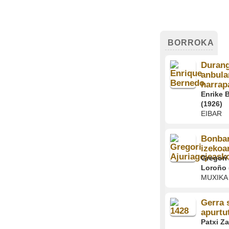
BORROKA
Durang
anbula
harrap
Enrike 
(1926)
EIBAR
Bonba
izekoa
Gregori
Loroño 
MUXIKA
Gerra 
apurtu
Patxi Za