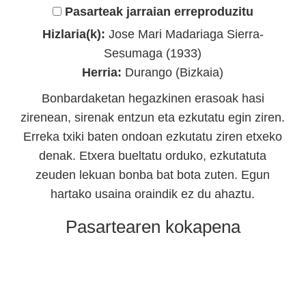
Pasarteak jarraian erreproduzitu
Hizlaria(k):
Jose Mari Madariaga Sierra-
Sesumaga (1933)
Herria:
Durango (Bizkaia)
Bonbardaketan hegazkinen erasoak hasi
zirenean, sirenak entzun eta ezkutatu egin ziren.
Erreka txiki baten ondoan ezkutatu ziren etxeko
denak. Etxera bueltatu orduko, ezkutatuta
zeuden lekuan bonba bat bota zuten. Egun
hartako usaina oraindik ez du ahaztu.
Pasartearen kokapena