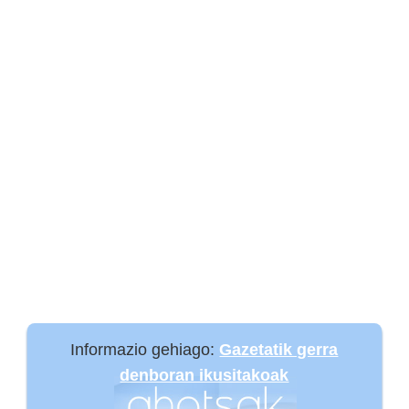
Informazio gehiago:
Gazetatik gerra
denboran ikusitakoak