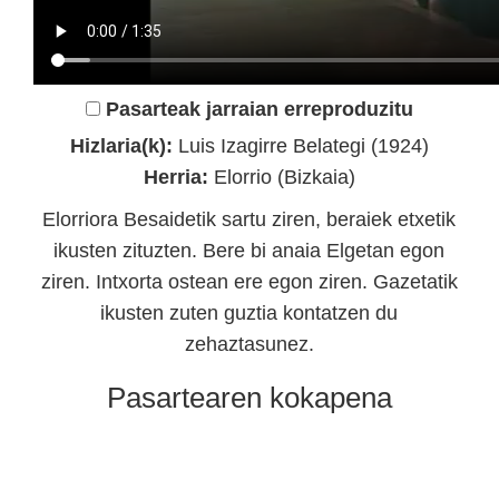
Pasarteak jarraian erreproduzitu
Hizlaria(k):
Luis Izagirre Belategi (1924)
Herria:
Elorrio (Bizkaia)
Elorriora Besaidetik sartu ziren, beraiek etxetik
ikusten zituzten. Bere bi anaia Elgetan egon
ziren. Intxorta ostean ere egon ziren. Gazetatik
ikusten zuten guztia kontatzen du
zehaztasunez.
Pasartearen kokapena