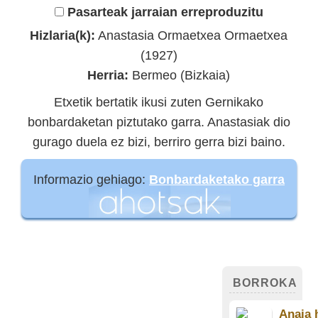
Pasarteak jarraian erreproduzitu
Hizlaria(k):
Anastasia Ormaetxea Ormaetxea
(1927)
Herria:
Bermeo (Bizkaia)
Etxetik bertatik ikusi zuten Gernikako
bonbardaketan piztutako garra. Anastasiak dio
gurago duela ez bizi, berriro gerra bizi baino.
Informazio gehiago:
Bonbardaketako garra
BORROKA
Anaia h