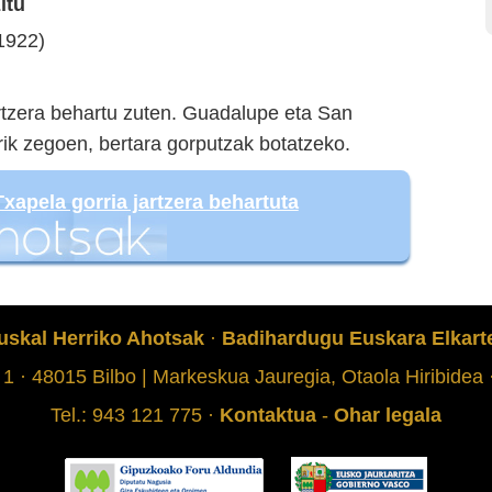
itu
1922)
artzera behartu zuten. Guadalupe eta San
rik zegoen, bertara gorputzak botatzeko.
Txapela gorria jartzera behartuta
uskal Herriko Ahotsak
·
Badihardugu Euskara Elkart
 1 · 48015 Bilbo | Markeskua Jauregia, Otaola Hiribidea
Tel.: 943 121 775 ·
Kontaktua
-
Ohar legala