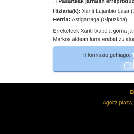
Pasarteak jarraian erreproduz
Hizlaria(k):
Xanti Lujanbio Lasa (
Herria:
Astigarraga (Gipuzkoa)
Erreketeek Xanti txapela gorria j
Markos aldean lurra erabat zulatu
Informazio gehiago:
E
Agoitz plaza,