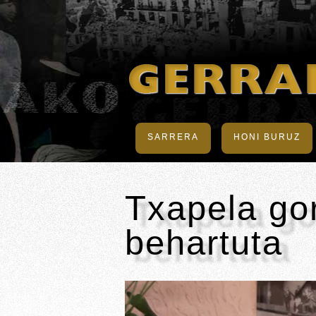
SARRERA
HONI BURUZ
Txapela gor
behartuta