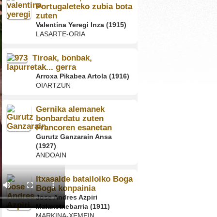
Portugaleteko zubia bota
zuten
Valentina Yeregi Inza (1915)
LASARTE-ORIA
Tiroak, bonbak,
lapurretak... gerra
Arroxa Pikabea Artola (1916)
OIARTZUN
Gernika alemanek
bonbardatu zuten
Francoren esanetan
Gurutz Ganzarain Ansa
(1927)
ANDOAIN
Itxasalde batailoiko Boga
Boga konpainia
Jose Andres Azpiri
Malaxetxebarria (1911)
MARKINA-XEMEIN