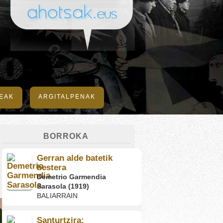
DEAK
ARGITALPENAK
BORROKA
Gerran alde batetik
bestera
Demetrio Garmendia
Sarasola (1919)
BALIARRAIN
Santurtzira;