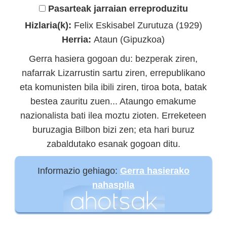
Pasarteak jarraian erreproduzitu
Hizlaria(k):
Felix Eskisabel Zurutuza (1929)
Herria:
Ataun (Gipuzkoa)
Gerra hasiera gogoan du: bezperak ziren,
nafarrak Lizarrustin sartu ziren, errepublikano
eta komunisten bila ibili ziren, tiroa bota, batak
bestea zauritu zuen... Ataungo emakume
nazionalista bati ilea moztu zioten. Erreketeen
buruzagia Bilbon bizi zen; eta hari buruz
zabaldutako esanak gogoan ditu.
Informazio gehiago:
Gerra hasierako
nahaspila