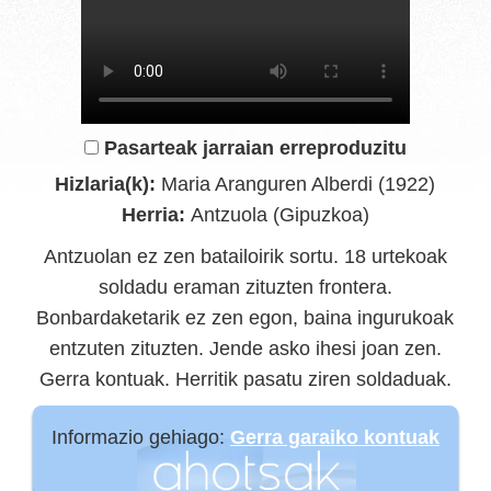
Pasarteak jarraian erreproduzitu
Hizlaria(k):
Maria Aranguren Alberdi (1922)
Herria:
Antzuola (Gipuzkoa)
Antzuolan ez zen batailoirik sortu. 18 urtekoak
soldadu eraman zituzten frontera.
Bonbardaketarik ez zen egon, baina ingurukoak
entzuten zituzten. Jende asko ihesi joan zen.
Gerra kontuak. Herritik pasatu ziren soldaduak.
Informazio gehiago:
Gerra garaiko kontuak