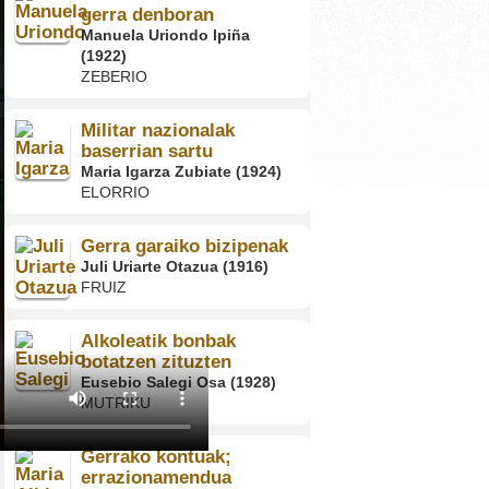
gerra denboran
Manuela Uriondo Ipiña
(1922)
ZEBERIO
Militar nazionalak
baserrian sartu
Maria Igarza Zubiate (1924)
ELORRIO
Gerra garaiko bizipenak
Juli Uriarte Otazua (1916)
FRUIZ
Alkoleatik bonbak
botatzen zituzten
Eusebio Salegi Osa (1928)
MUTRIKU
Gerrako kontuak;
errazionamendua