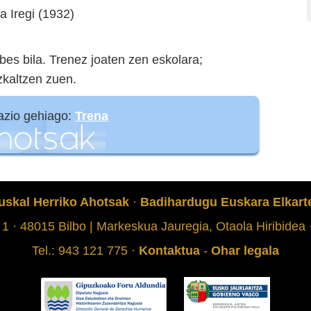
a Iregi (1932)
bes bila. Trenez joaten zen eskolara;
zkaltzen zuen.
azio gehiago:
Trena
uskal Herriko Ahotsak
·
Badihardugu Euskara Elkart
 1 · 48015 Bilbo | Markeskua Jauregia, Otaola Hiribidea
Tel.: 943 121 775 ·
Kontaktua
-
Ohar legala