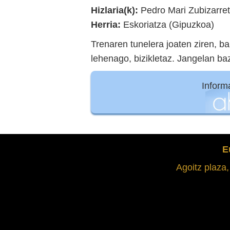
Hizlaria(k):
Pedro Mari Zubizarret
Herria:
Eskoriatza (Gipuzkoa)
Trenaren tunelera joaten ziren, ba
lehenago, bizikletaz. Jangelan ba
Inform
E
Agoitz plaza,