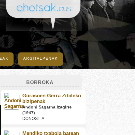
DEAK
ARGITALPENAK
BORROKA
Gurasoen Gerra Zibileko
bizipenak
Andoni Sagarna Izagirre
(1947)
DONOSTIA
Mendiko txabola batean