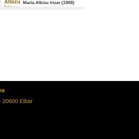
Maria Albizu Irizar (1908)
LEABURU
Amaiur batailoiko
gudariak
Jose Luis Bengoa Etxebarria
(1930)
ARAMAIO
Itsasoan ebakuatuta
jasandako erasoak
Jesus Arkotxa Mendiluze
(1922)
BERMEO
ea
Etxe ondoan erori zen
 · 20600 Eibar
bonba bat
Plazida Intxausti Lekuona
(1896)
BEASAIN