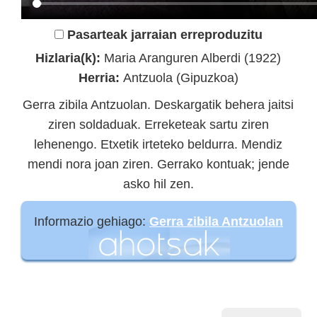
Pasarteak jarraian erreproduzitu
Hizlaria(k):
Maria Aranguren Alberdi (1922)
Herria:
Antzuola (Gipuzkoa)
Gerra zibila Antzuolan. Deskargatik behera jaitsi
ziren soldaduak. Erreketeak sartu ziren
lehenengo. Etxetik irteteko beldurra. Mendiz
mendi nora joan ziren. Gerrako kontuak; jende
asko hil zen.
Informazio gehiago:
Gerra zibila Antzuolan