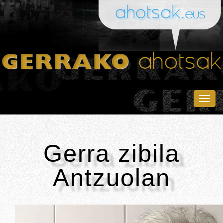
Togg
navig
Gerra zibila
Antzuolan