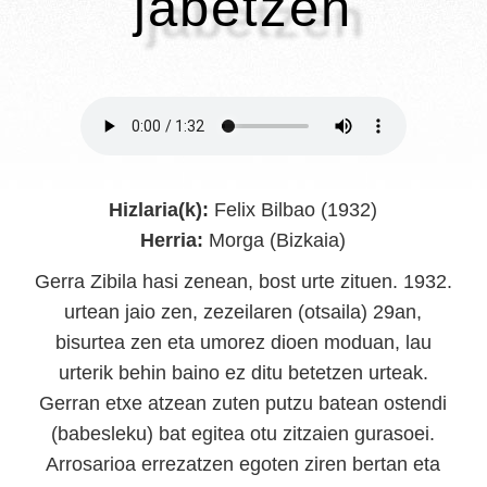
jabetzen
Hizlaria(k):
Felix Bilbao (1932)
Herria:
Morga (Bizkaia)
Gerra Zibila hasi zenean, bost urte zituen. 1932.
urtean jaio zen, zezeilaren (otsaila) 29an,
bisurtea zen eta umorez dioen moduan, lau
urterik behin baino ez ditu betetzen urteak.
Gerran etxe atzean zuten putzu batean ostendi
(babesleku) bat egitea otu zitzaien gurasoei.
Arrosarioa errezatzen egoten ziren bertan eta