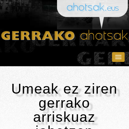
Togg
navig
Umeak ez ziren
gerrako
arriskuaz