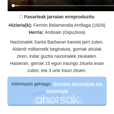
Pasarteak jarraian erreproduzitu
Hizlaria(k):
Fermin Belamendia Arrillaga (1929)
Herria:
Andoain (Gipuzkoa)
Nazionalek Santa Barbaran kanoia jarri zuten.
Alderdi militarretik begiratuta, gorriak ahulak
ziren, indar guztia nazionalek zeukaten.
Hasieran, gerrak 15 egun iraungo zituela esan
zuten; eta 3 urte iraun zituen.
Informazio gehiago:
Gerrako desorekak eta
sorpresak