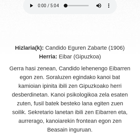
Eibarko kultur ondarea
Hizlaria(k):
Candido Eguren Zabarte (1906)
Herria:
Eibar (Gipuzkoa)
Gerra hasi zenean, Candido lehenengo Eibarren
egon zen. Soraluzen egindako kanoi bat
kamioian ipinita ibili zen Gipuzkoako herri
desberdinetan. Kanoi psikologikoa zela esaten
zuten, fusil batek besteko lana egiten zuen
soilik. Sekretario lanetan ibili zen Eibarren eta,
aurrerago, kanoiarekin frontean egon zen
Beasain inguruan.