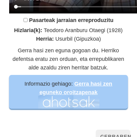
Pasarteak jarraian erreproduzitu
Hizlaria(k):
Teodoro Aranburu Otaegi (1928)
Herria:
Usurbil (Gipuzkoa)
Gerra hasi zen eguna gogoan du. Herriko
defentsa eratu zen orduan, eta errepublikaren
alde azaldu ziren herritar batzuk.
Informazio gehiago:
Gerra hasi zen
eguneko oroitzapenak
GERRAREN