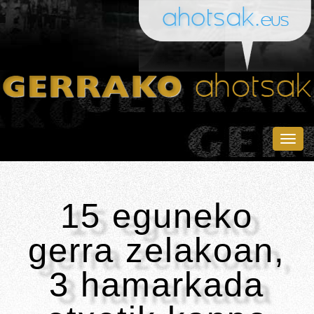
Togg
navig
15 eguneko
gerra zelakoan,
3 hamarkada