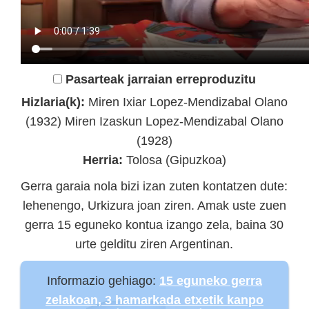
Pasarteak jarraian erreproduzitu
Hizlaria(k):
Miren Ixiar Lopez-Mendizabal Olano
(1932) Miren Izaskun Lopez-Mendizabal Olano
(1928)
Herria:
Tolosa (Gipuzkoa)
Gerra garaia nola bizi izan zuten kontatzen dute:
lehenengo, Urkizura joan ziren. Amak uste zuen
gerra 15 eguneko kontua izango zela, baina 30
urte gelditu ziren Argentinan.
Informazio gehiago:
15 eguneko gerra
zelakoan, 3 hamarkada etxetik kanpo