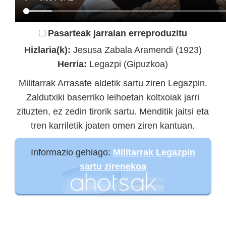
Pasarteak jarraian erreproduzitu
Hizlaria(k):
Jesusa Zabala Aramendi (1923)
Herria:
Legazpi (Gipuzkoa)
Militarrak Arrasate aldetik sartu ziren Legazpin.
Zaldutxiki baserriko leihoetan koltxoiak jarri
zituzten, ez zedin tirorik sartu. Menditik jaitsi eta
tren karriletik joaten omen ziren kantuan.
Informazio gehiago:
Militarrak Legazpin
sartu zirenekoa