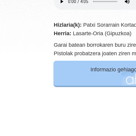
Hizlaria(k):
Patxi Sorarrain Kortad
Herria:
Lasarte-Oria (Gipuzkoa)
Garai batean borrokaren buru zire
Pistolak probatzera joaten ziren 
Informazio gehiag