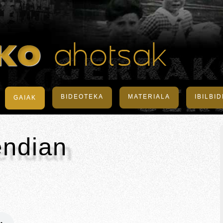
BIDEOTEKA
MATERIALA
IBILBI
GAIAK
endian