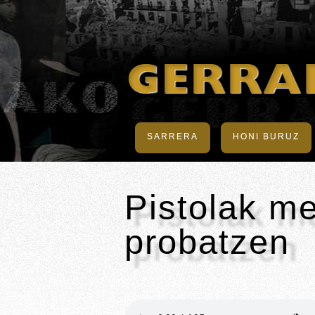
SARRERA
HONI BURUZ
Pistolak m
probatzen