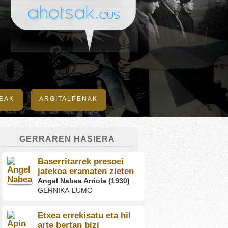
DEAK
ARGITALPENAK
GERRAREN HASIERA
Baserritarrek presoei
jatekoa eramaten zieten
Angel Nabea Arriola (1930)
GERNIKA-LUMO
Etxea errekisatu eta hil
arte bertan bizi