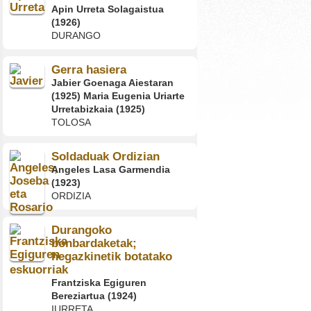
Apin Urreta Solagaistua
(1926)
DURANGO
Gerra hasiera
Jabier Goenaga Aiestaran
(1925) Maria Eugenia Uriarte
Urretabizkaia (1925)
TOLOSA
Soldaduak Ordizian
Angeles Lasa Garmendia
(1923)
ORDIZIA
Durangoko
bonbardaketak;
hegazkinetik botatako
eskuorriak
Frantziska Egiguren
Bereziartua (1924)
IURRETA