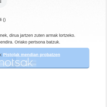
i ()
nek, dirua jartzen zuten armak lortzeko.
mendira. Oriako pertsona batzuk.
o:
Pistolak mendian probatzen