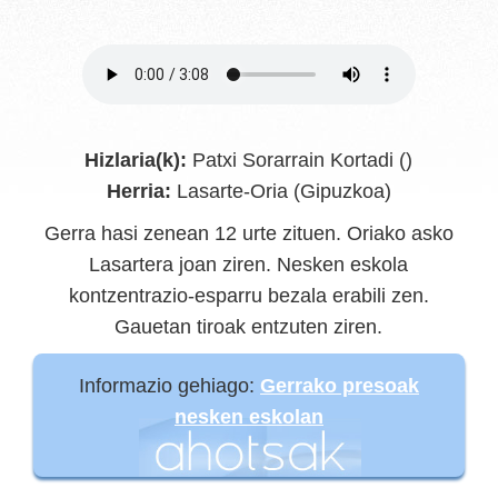
Hizlaria(k):
Patxi Sorarrain Kortadi ()
Herria:
Lasarte-Oria (Gipuzkoa)
Gerra hasi zenean 12 urte zituen. Oriako asko
Lasartera joan ziren. Nesken eskola
kontzentrazio-esparru bezala erabili zen.
Gauetan tiroak entzuten ziren.
Informazio gehiago:
Gerrako presoak
nesken eskolan