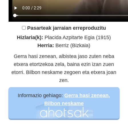
Pasarteak jarraian erreproduzitu
Hizlaria(k):
Placida Azpitarte Egia (1915)
Herria:
Berriz (Bizkaia)
Gerra hasi zenean, albistea jaso zuten neba
etxera etortzekoa zela, baina ezin izan zuen
etorri. Bilbon neskame zegoen eta etxera joan
zen.
Informazio gehiago:
Gerra hasi zenean,
Bilbon neskame