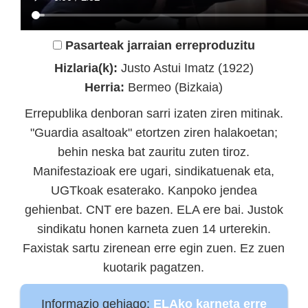
Pasarteak jarraian erreproduzitu
Hizlaria(k):
Justo Astui Imatz (1922)
Herria:
Bermeo (Bizkaia)
Errepublika denboran sarri izaten ziren mitinak.
"Guardia asaltoak" etortzen ziren halakoetan;
behin neska bat zauritu zuten tiroz.
Manifestazioak ere ugari, sindikatuenak eta,
UGTkoak esaterako. Kanpoko jendea
gehienbat. CNT ere bazen. ELA ere bai. Justok
sindikatu honen karneta zuen 14 urterekin.
Faxistak sartu zirenean erre egin zuen. Ez zuen
kuotarik pagatzen.
Informazio gehiago:
ELAko karneta erre