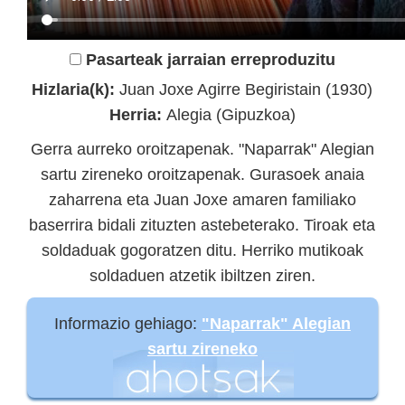
Pasarteak jarraian erreproduzitu
Hizlaria(k):
Juan Joxe Agirre Begiristain (1930)
Herria:
Alegia (Gipuzkoa)
Gerra aurreko oroitzapenak. "Naparrak" Alegian
sartu zireneko oroitzapenak. Gurasoek anaia
zaharrena eta Juan Joxe amaren familiako
baserrira bidali zituzten astebeterako. Tiroak eta
soldaduak gogoratzen ditu. Herriko mutikoak
soldaduen atzetik ibiltzen ziren.
Informazio gehiago:
"Naparrak" Alegian
sartu zireneko