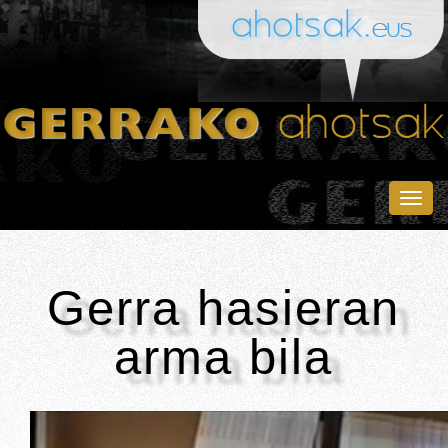
Togg
navig
Gerra hasieran
arma bila