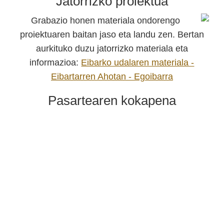
Jatorrizko proiektua
Grabazio honen materiala ondorengo
proiektuaren baitan jaso eta landu zen. Bertan
aurkituko duzu jatorrizko materiala eta
informazioa:
Eibarko udalaren materiala -
Eibartarren Ahotan - Egoibarra
Pasartearen kokapena