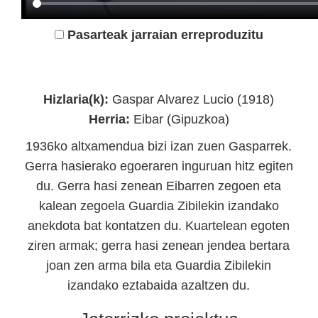
Pasarteak jarraian erreproduzitu
Eibarko kultur ondarea
Hizlaria(k):
Gaspar Alvarez Lucio (1918)
Herria:
Eibar (Gipuzkoa)
1936ko altxamendua bizi izan zuen Gasparrek.
Gerra hasierako egoeraren inguruan hitz egiten
du. Gerra hasi zenean Eibarren zegoen eta
kalean zegoela Guardia Zibilekin izandako
anekdota bat kontatzen du. Kuartelean egoten
ziren armak; gerra hasi zenean jendea bertara
joan zen arma bila eta Guardia Zibilekin
izandako eztabaida azaltzen du.