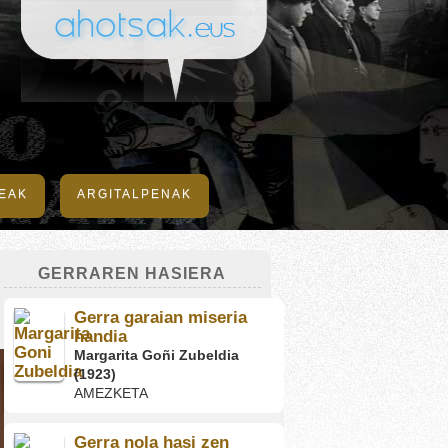
DEAK
ARGITALPENAK
GERRAREN HASIERA
Gerra garaian miseria
handia
Margarita Goñi Zubeldia
(1923)
AMEZKETA
Gerra nola hasi zen