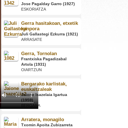
Jose Pagalday Garro (1927)
ESKORIATZA
Gerra hasitakoan, etxetik
kanpora
Juli Gallastegi Ezkurra (1921)
ARRASATE
Gerra, Tornolan
Frantxiska Pagadizabal
Artola (1931)
OIARTZUN
Bergarako karlistak,
euskaltzaleak
Jaione Isazelaia Igartua
(1959)
BERGARA
Arratera, monagilo
Txomin Apoita Zubizarreta