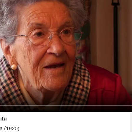
itu
a (1920)