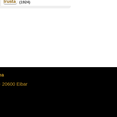
(1924)
MUNITIBAR-ARBATZEGI-
GERRIKAITZ
Barrenkaletik sartu ziren
nazionalak
Pepita Larrañaga Mendizabal
(1923)
MUTRIKU
Otxandioko
bonbardaketako hegazkinak
Nemesio Ugarte Ortiz de
Zarate (1925)
ea
LEGUTIO
 · 20600 Eibar
Nazionalak Legazpin
sartu zirenekoa
Isabel Kerejeta Garmendia
(1916)
LEGAZPI