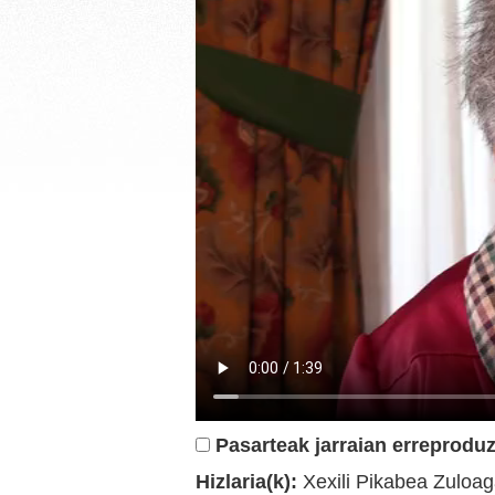
Pasarteak jarraian erreproduz
Hizlaria(k):
Xexili Pikabea Zuloag