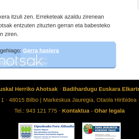
xera itzuli zen. Erreketeak azaldu zirenean
hotsak entzuten zituzten gerran eta babesteko
n ziren.
 gehiago:
Gerra hasiera
uskal Herriko Ahotsak
·
Badihardugu Euskara Elkart
 1 · 48015 Bilbo | Markeskua Jauregia, Otaola Hiribidea
Tel.: 943 121 775 ·
Kontaktua
-
Ohar legala