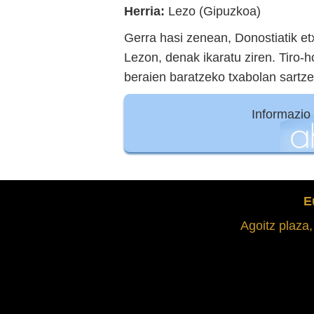
Herria:
Lezo (Gipuzkoa)
Gerra hasi zenean, Donostiatik et
Lezon, denak ikaratu ziren. Tiro-
beraien baratzeko txabolan sartze
Informazio
E
Agoitz plaza,