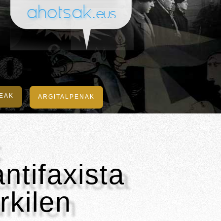
DEAK
ARGITALPENAK
ntifaxista
rkilen