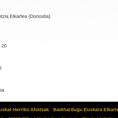
tzia Elkartea (Donostia)
; 20
6
ia
uskal Herriko Ahotsak
·
Badihardugu Euskara Elkart