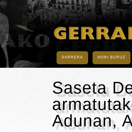
SARRERA
HONI BURUZ
Saseta De
armatutako
Adunan, A