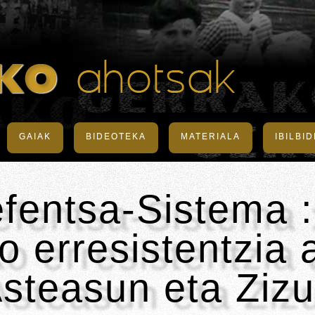
GAIAK
BIDEOTEKA
MATERIALA
IBILBI
fentsa-Sistema :
 erresistentzia a
steasun eta Zizu