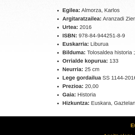
Egilea:
Almorza, Karlos
Argitaratzailea:
Aranzadi Zien
Urtea:
2016
ISBN:
978-84-944251-8-9
Euskarria:
Liburua
Bilduma:
Tolosaldea historia 
Orrialde kopurua:
133
Neurria:
25 cm
Lege gordailua
SS 1144-201
Prezioa:
20,00
Gaia:
Historia
Hizkuntza:
Euskara, Gaztelan
E