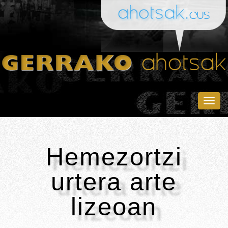
Togg
navig
Hemezortzi
urtera arte
lizeoan