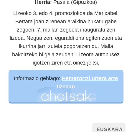
Herria:
Pasaia (Gipuzkoa)
Lizeoko 3. edo 4. promoziokoa da Marixabel.
Bertara joan zirenean eraikina bukatu gabe
zegoen. 7. mailan zegoela inauguratu zen
lizeoa. Negua zen, eguraldi ona egiten zuen eta
ikurrina jarri zutela gogoratzen du. Maila
bakoitzeko bi gela zeuden. Lizeora autobusez
igotzen ziren eta oinez jeitsi.
Informazio gehiago:
Hemezortzi urtera arte
lizeoan
EUSKARA