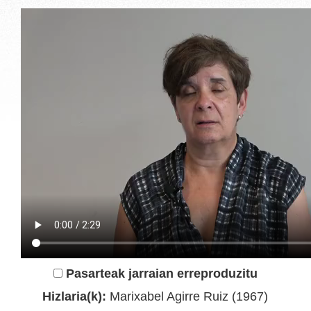
Pasarteak jarraian erreproduzitu
Hizlaria(k):
Marixabel Agirre Ruiz (1967)