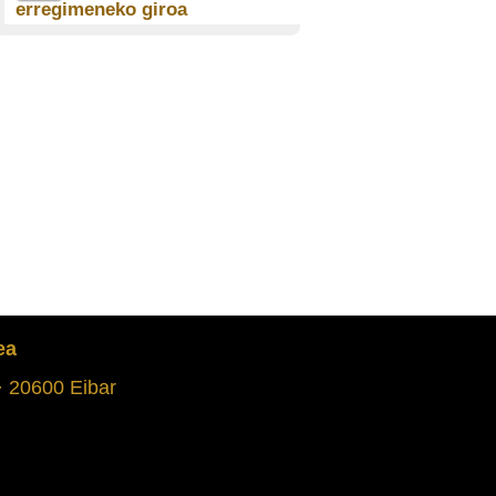
erregimeneko giroa
Serafin Basauri Arteaga
(1935)
EIBAR
Eskola garaian ikasi,
gutxi
Pedro Jauregi Sorondo
(1922)
ANDOAIN
Eskolako kontuak
Bixenta Aiastui Aiastui (1933)
OÑATI
ea
Irakasle gehienak,
emakomezkoak
 · 20600 Eibar
Migel Mari Torrea Etxabe
(1966)
PASAIA