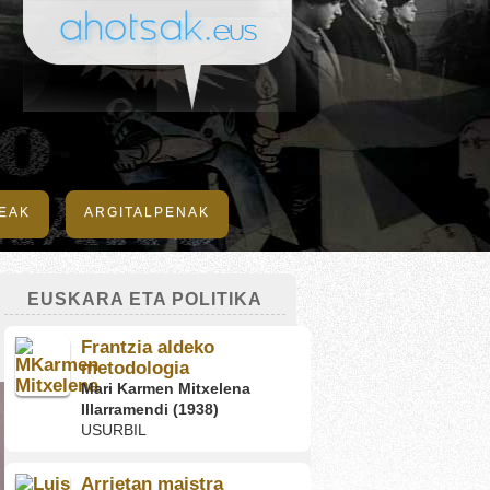
DEAK
ARGITALPENAK
EUSKARA ETA POLITIKA
Frantzia aldeko
metodologia
Mari Karmen Mitxelena
Illarramendi (1938)
USURBIL
Arrietan maistra