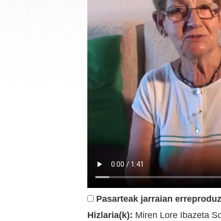
Pasarteak jarraian erreproduz
Hizlaria(k):
Miren Lore Ibazeta So