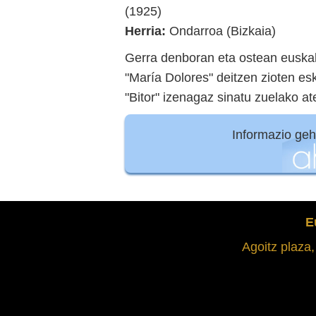
(1925)
Herria:
Ondarroa (Bizkaia)
Gerra denboran eta ostean euskal
"María Dolores" deitzen zioten esk
"Bitor" izenagaz sinatu zuelako at
Informazio ge
E
Agoitz plaza,