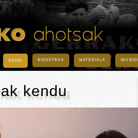
BIDEOTEKA
MATERIALA
IBILBI
GAIAK
nak kendu