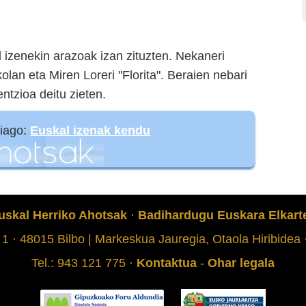
 izenekin arazoak izan zituzten. Nekaneri
olan eta Miren Loreri "Florita". Beraien nebari
entzioa deitu zieten.
hiago:
Euskal izenak kendu
uskal Herriko Ahotsak
·
Badihardugu Euskara Elkart
 1 · 48015 Bilbo | Markeskua Jauregia, Otaola Hiribidea
Tel.: 943 121 775 ·
Kontaktua
-
Ohar legala