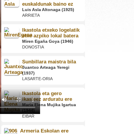
euskaldunak baino ez
Luis Asla Altonaga (1925)
ARRIETA
Ikastola etxeko logelatik
etxe azpiko lokal batera
Miren Egaña Goya (1946)
DONOSTIA
Sunbillara maistra bila
Juantxo Arteaga Yeregi
(1937)
LASARTE-ORIA
Ikastola eta gero
ikasleez arduratu ere
Maria Elena Mujika Igartua
(1944)
EIBAR
Armeria Eskolan ere