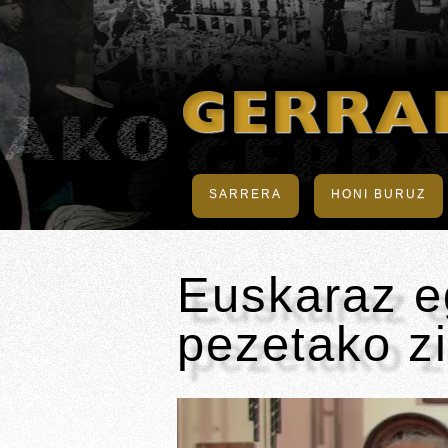
SARRERA
HONI BURUZ
Euskaraz eg
pezetako zi