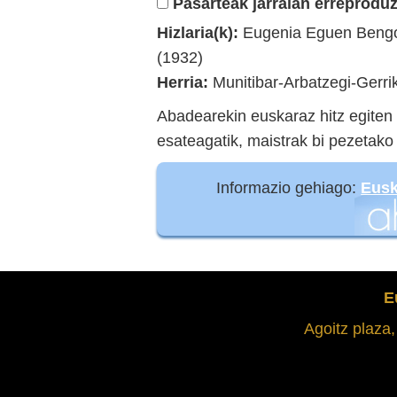
Pasarteak jarraian erreproduz
Hizlaria(k):
Eugenia Eguen Bengo
(1932)
Herria:
Munitibar-Arbatzegi-Gerrik
Abadearekin euskaraz hitz egiten 
esateagatik, maistrak bi pezetako z
Informazio gehiago:
Eusk
E
Agoitz plaza,