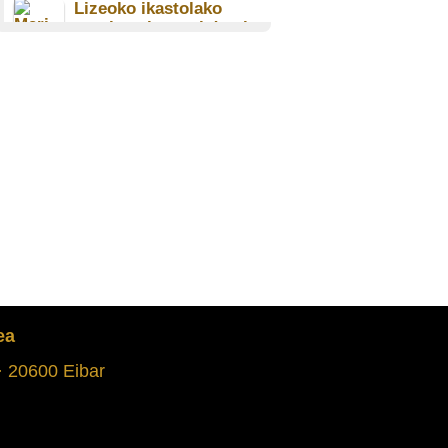
Lizeoko ikastolako
autobuseko anekdotak
Mari Kruz Aranburu Matxain
(1947)
LEZO
Santo Tomas Lizeoan
errentan
Karmele Esnal Zulaika (1932)
ORIO
Ikastola berria:
Danobatek utzitako lur-
saila, eraikina, diru-
laguntzak...
Jesus Bilbao Aizpiri (1940)
ELGOIBAR
ea
 · 20600 Eibar
Iturburu ikastolara
lanera
Inazio Agirrebeña Osa (1936)
SORALUZE