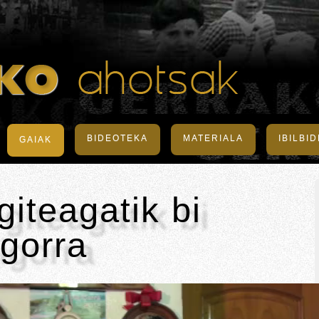
BIDEOTEKA
MATERIALA
IBILBI
GAIAK
iteagatik bi
gorra