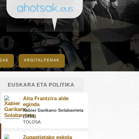
DEAK
ARGITALPENAK
EUSKARA ETA POLITIKA
Aita Frantzira alde
eginda
Xabier Garikano Solabarrieta
(1931)
TOLOSA
Zugastietako eskola