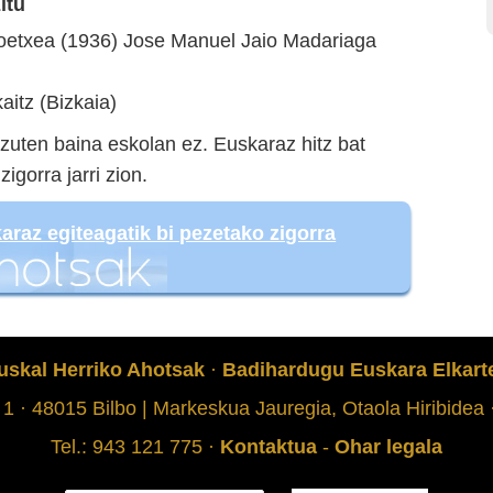
itu
etxea (1936) Jose Manuel Jaio Madariaga
aitz (Bizkaia)
zuten baina eskolan ez. Euskaraz hitz bat
igorra jarri zion.
araz egiteagatik bi pezetako zigorra
uskal Herriko Ahotsak
·
Badihardugu Euskara Elkart
 1 · 48015 Bilbo | Markeskua Jauregia, Otaola Hiribidea
Tel.: 943 121 775 ·
Kontaktua
-
Ohar legala