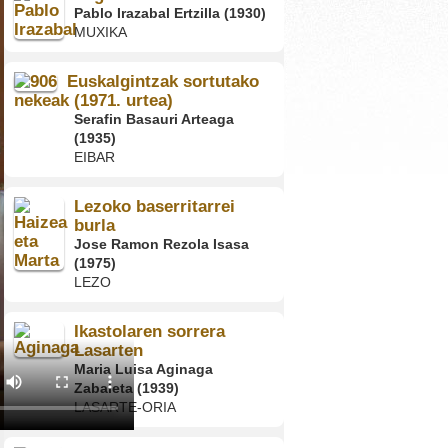
Pablo Irazabal Ertzilla (1930)
MUXIKA
Euskalgintzak sortutako
nekeak (1971. urtea)
Serafin Basauri Arteaga
(1935)
EIBAR
Lezoko baserritarrei
burla
Jose Ramon Rezola Isasa
(1975)
LEZO
Ikastolaren sorrera
Lasarten
Maria Luisa Aginaga
Zabaleta (1939)
LASARTE-ORIA