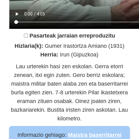
Pasarteak jarraian erreproduzitu
Hizlaria(k):
Gumer Irastortza Amiano (1931)
Herria:
Irun (Gipuzkoa)
Lau urterekin hasi zen eskolan. Gerra etorri
zenean, itxi egin zuten. Gero berriz eskolara;
maistra militar baten alaba zen eta baserritarrei
burla egiten zien. 7-8 urterekin Pilar ikastetxera
eraman zituen osabak. Oinez joaten ziren,
bazkariarekin. Bustita iristen ziren askotan. Lau
kilometro.
Informazio gehiago:
Maistra baserritarrei