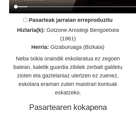
Pasarteak jarraian erreproduzitu
Hizlaria(k):
Gotzone Arostegi Bengoetxea
(1961)
Herria:
Gizaburuaga (Bizkaia)
Neba txikia oraindik eskolaratua ez zegoen
batean, kaletik guardia zibilek zerbait galdetu
zioten eta gaztelaniaz ulertzen ez zuenez,
eskolara eraman zuten maistrari kontuak
eskatzeko.
Pasartearen kokapena