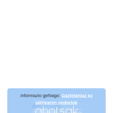
Informazio gehiago:
Gaztelaniaz ez
jakitearen ondoriok